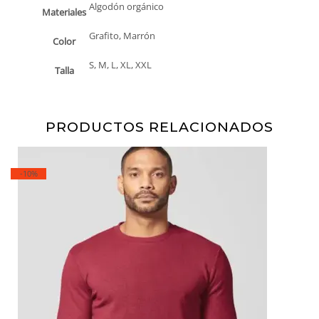
Algodón orgánico
Materiales
Grafito, Marrón
Color
S, M, L, XL, XXL
Talla
PRODUCTOS RELACIONADOS
-10%