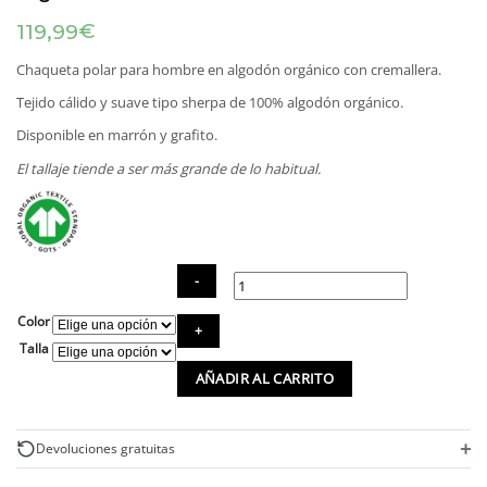
€
119,99
Chaqueta polar para hombre en algodón orgánico con cremallera.
Tejido cálido y suave tipo sherpa de 100% algodón orgánico.
Disponible en marrón y grafito.
El tallaje tiende a ser más grande de lo habitual.
Color
Chaqueta
polar
Talla
para
AÑADIR AL CARRITO
hombre
de
algodón
orgánico
+
Devoluciones gratuitas
cantidad