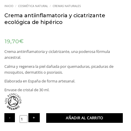
INICIO
/
COSMÉTICA NATURAL
/
CREMAS NATURALES
Crema antiinflamatoria y cicatrizante
ecológica de hipérico
€
19,70
Crema antiinflamatoria y ciclatrizante, una poderosa fórmula
ancestral.
Calma y regenera la piel dañada por quemaduras, picaduras de
mosquitos, dermatitis o psoriasis.
Elaborada en España de forma artesanal.
Envase de cristal de 30 ml.
AÑADIR AL CARRITO
Crema