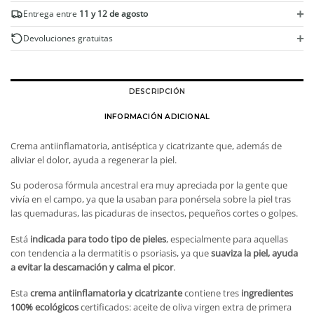
antiinflamatoria
+
Entrega entre
11 y 12 de agosto
y
cicatrizante
+
Devoluciones gratuitas
ecológica
de
hipérico
cantidad
DESCRIPCIÓN
INFORMACIÓN ADICIONAL
Crema antiinflamatoria, antiséptica y cicatrizante que, además de
aliviar el dolor, ayuda a regenerar la piel.
Su poderosa fórmula ancestral era muy apreciada por la gente que
vivía en el campo, ya que la usaban para ponérsela sobre la piel tras
las quemaduras, las picaduras de insectos, pequeños cortes o golpes.
Está
indicada para todo tipo de pieles
, especialmente para aquellas
con tendencia a la dermatitis o psoriasis, ya que
suaviza la piel, ayuda
a evitar la descamación y calma el picor
.
Esta
crema antiinflamatoria y cicatrizante
contiene tres
ingredientes
100% ecológicos
certificados: aceite de oliva virgen extra de primera