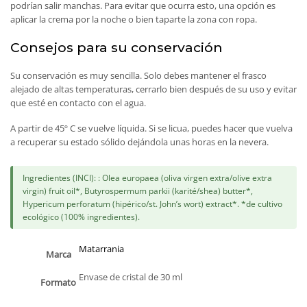
podrían salir manchas. Para evitar que ocurra esto, una opción es
aplicar la crema por la noche o bien taparte la zona con ropa.
Consejos para su conservación
Su conservación es muy sencilla. Solo debes mantener el frasco
alejado de altas temperaturas, cerrarlo bien después de su uso y evitar
que esté en contacto con el agua.
A partir de 45º C se vuelve líquida. Si se licua, puedes hacer que vuelva
a recuperar su estado sólido dejándola unas horas en la nevera.
Ingredientes (INCI): : Olea europaea (oliva virgen extra/olive extra
virgin) fruit oil*, Butyrospermum parkii (karité/shea) butter*,
Hypericum perforatum (hipérico/st. John’s wort) extract*. *de cultivo
ecológico (100% ingredientes).
Matarrania
Marca
Envase de cristal de 30 ml
Formato