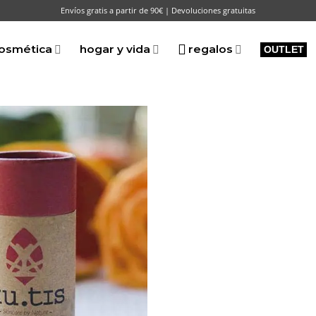
Envíos gratis a partir de 90€ | Devoluciones gratuitas
osmética
hogar y vida
regalos
OUTLET