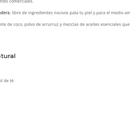
ntes comerciales.
adera
, libre de ingredientes nocivos pata tu piel y para el medio a
ite de coco, polvo de arrurruz y mezclas de aceites esenciales qu
tural
l de té.