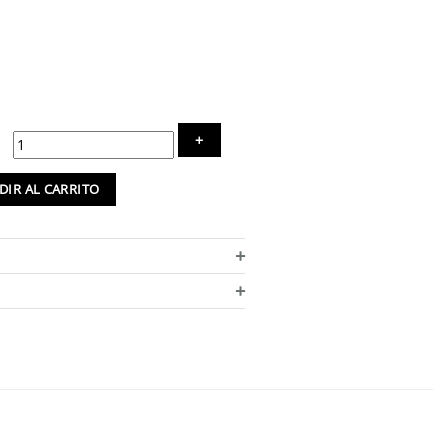
rante
DIR AL CARRITO
.
+
d
+