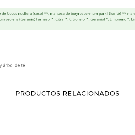
te de Cocos nucifera (coco) **, manteca de butyrospermum parkii (karité) ** man
raveolens (Geranio) Farnesol *, Citral *, Citronelol *, Geraniol *, Limoneno *, 
 árbol de té
PRODUCTOS RELACIONADOS