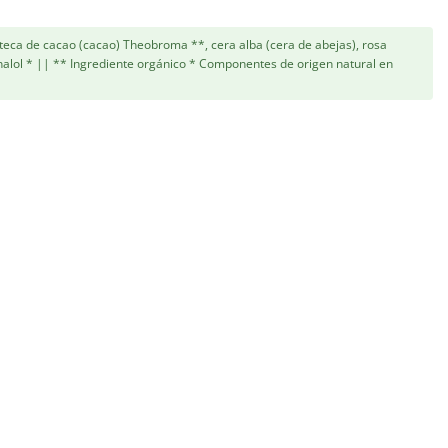
teca de cacao (cacao) Theobroma **, cera alba (cera de abejas), rosa
Linalol * || ** Ingrediente orgánico * Componentes de origen natural en