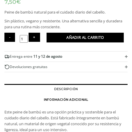
€
7,50
Peine de bambú natural para el cuidado diario del cabello.
Sin plástico, vegano y resistente. Una alternativa sencilla y duradera
para una rutina más consciente.
AÑADIR AL CARRITO
Peine
de
+
Entrega entre
11 y 12 de agosto
bambú
100%
+
Devoluciones gratuitas
sostenible
cantidad
DESCRIPCIÓN
INFORMACIÓN ADICIONAL
Este peine de bambú es una opción práctica y sostenible para el
cuidado diario del cabello. Está fabricado íntegramente en bambú
natural, un material de origen vegetal conocido por su resistencia y
ligereza, ideal para un uso intensivo.