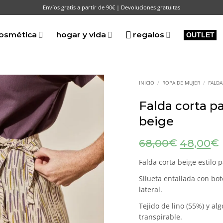
Envíos gratis a partir de 90€ | Devoluciones gratuitas
osmética
hogar y vida
regalos
OUTLET
INICIO
/
ROPA DE MUJER
/
FALDA
Falda corta pa
beige
El
E
€
€
68,00
48,00
precio
original
Falda corta beige estilo
era:
Silueta entallada con bot
68,00€.
lateral.
Tejido de lino (55%) y al
transpirable.