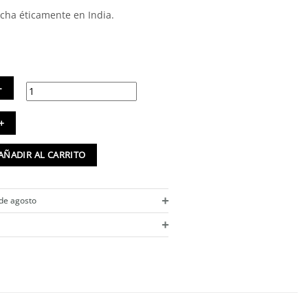
cha éticamente en India.
da
ta
reo
AÑADIR AL CARRITO
o
va
+
ge
 de agosto
tidad
+