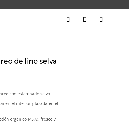
S
reo de lino selva
l
precio
actual
 pareo con estampado selva.
es:
ón en el interior y lazada en el
48,00€.
godón orgánico (45%), fresco y