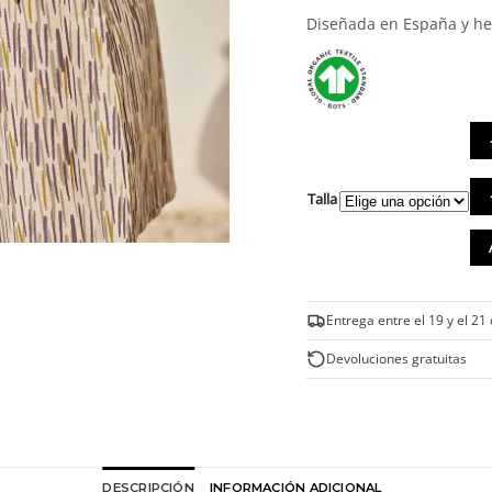
Diseñada en España y he
Fal
Talla
cor
pa
de
lin
sel
bei
Entrega entre el 19 y el 21
can
Devoluciones gratuitas
DESCRIPCIÓN
INFORMACIÓN ADICIONAL