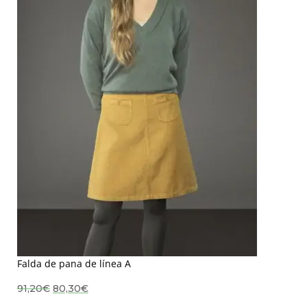
Falda de pana de línea A
El
El
91,20
€
80,30
€
precio
precio
original
actual