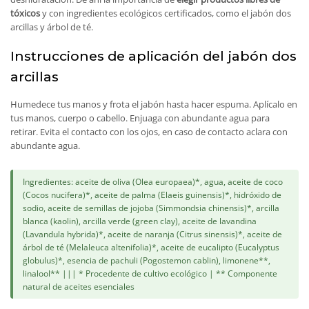
tóxicos
y con ingredientes ecológicos certificados, como el jabón dos
arcillas y árbol de té.
Instrucciones de aplicación del jabón dos
arcillas
Humedece tus manos y frota el jabón hasta hacer espuma. Aplícalo en
tus manos, cuerpo o cabello. Enjuaga con abundante agua para
retirar. Evita el contacto con los ojos, en caso de contacto aclara con
abundante agua.
Ingredientes: aceite de oliva (Olea europaea)*, agua, aceite de coco
(Cocos nucifera)*, aceite de palma (Elaeis guinensis)*, hidróxido de
sodio, aceite de semillas de jojoba (Simmondsia chinensis)*, arcilla
blanca (kaolin), arcilla verde (green clay), aceite de lavandina
(Lavandula hybrida)*, aceite de naranja (Citrus sinensis)*, aceite de
árbol de té (Melaleuca altenifolia)*, aceite de eucalipto (Eucalyptus
globulus)*, esencia de pachuli (Pogostemon cablin), limonene**,
linalool** ||| * Procedente de cultivo ecológico | ** Componente
natural de aceites esenciales