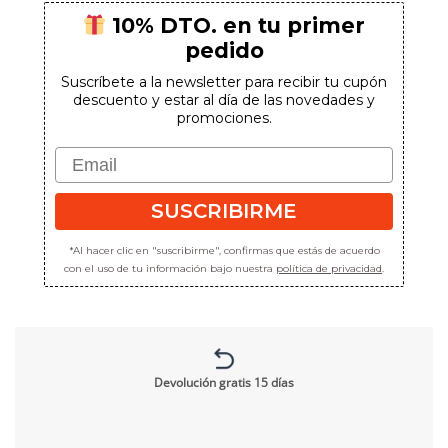
10% DTO. en tu primer
pedido
Suscríbete a la newsletter para recibir tu cupón
SUSCRIBIRME
descuento y estar al día de las novedades y
promociones.
*Al hacer clic en "suscribirme", confirmas que estás de acuerdo con el uso
Email
de tu información bajo nuestra
política de privacidad
.
SUSCRIBIRME
*Al hacer clic en "suscribirme", confirmas que estás de acuerdo
con el uso de tu información bajo nuestra
política de privacidad
.
Devolución gratis 15 días