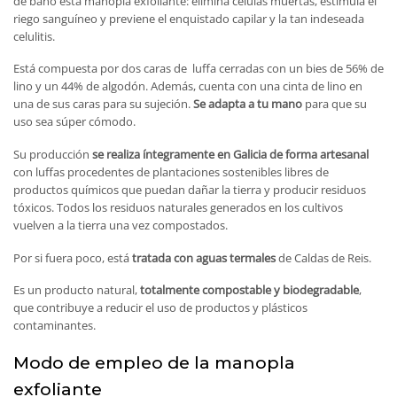
de baño esta manopla exfoliante: elimina células muertas, estimula el
riego sanguíneo y previene el enquistado capilar y la tan indeseada
celulitis.
Está compuesta por dos caras de luffa cerradas con un bies de 56% de
lino y un 44% de algodón. Además, cuenta con una cinta de lino en
una de sus caras para su sujeción.
Se adapta a tu mano
para que su
uso sea súper cómodo.
Su producción
se realiza íntegramente en Galicia de forma artesanal
con luffas procedentes de plantaciones sostenibles libres de
productos químicos que puedan dañar la tierra y producir residuos
tóxicos. Todos los residuos naturales generados en los cultivos
vuelven a la tierra una vez compostados.
Por si fuera poco, está
tratada con aguas termales
de Caldas de Reis.
Es un producto natural,
totalmente compostable y biodegradable
,
que contribuye a reducir el uso de productos y plásticos
contaminantes.
Modo de empleo de la manopla
exfoliante