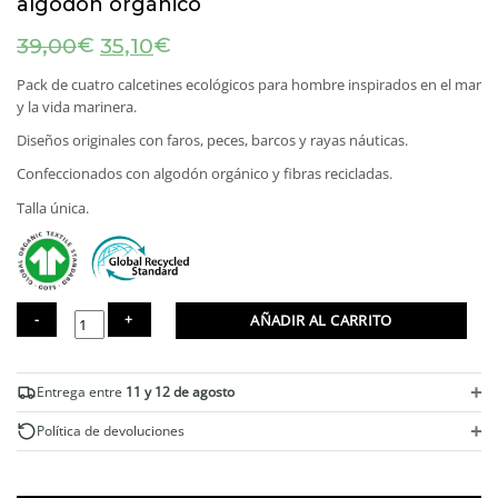
algodón orgánico
El
El
€
€
39,00
35,10
precio
precio
original
actual
Pack de cuatro calcetines ecológicos para hombre inspirados en el mar
era:
es:
y la vida marinera.
39,00€.
35,10€.
Diseños originales con faros, peces, barcos y rayas náuticas.
Confeccionados con algodón orgánico y fibras recicladas.
Talla única.
AÑADIR AL CARRITO
Pack
4
+
Entrega entre
11 y 12 de agosto
calcetines
marineros
+
Política de devoluciones
hombre
de
algodón