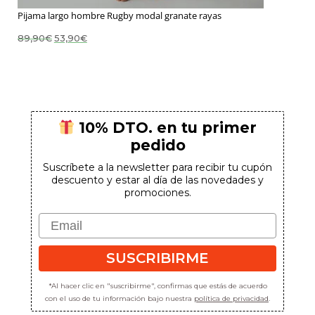
Pijama largo hombre Rugby modal granate rayas
El
El
89,90
€
53,90
€
precio
precio
original
actual
era:
es:
89,90€.
53,90€.
10% DTO. en tu primer
pedido
Suscríbete a la newsletter para recibir tu cupón
descuento y estar al día de las novedades y
promociones.
Email
SUSCRIBIRME
*Al hacer clic en "suscribirme", confirmas que estás de acuerdo
con el uso de tu información bajo nuestra
política de privacidad
.