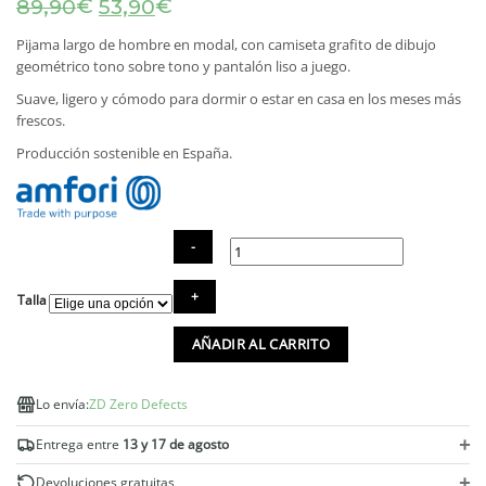
El
El
€
€
89,90
53,90
precio
precio
original
actual
Pijama largo de hombre en modal, con camiseta grafito de dibujo
era:
es:
geométrico tono sobre tono y pantalón liso a juego.
89,90€.
53,90€.
Suave, ligero y cómodo para dormir o estar en casa en los meses más
frescos.
Producción sostenible en España.
Pijama
Talla
largo
hombre
AÑADIR AL CARRITO
Damier
modal
grafito
Lo envía:
ZD Zero Defects
cantidad
+
Entrega entre
13 y 17 de agosto
+
Devoluciones gratuitas