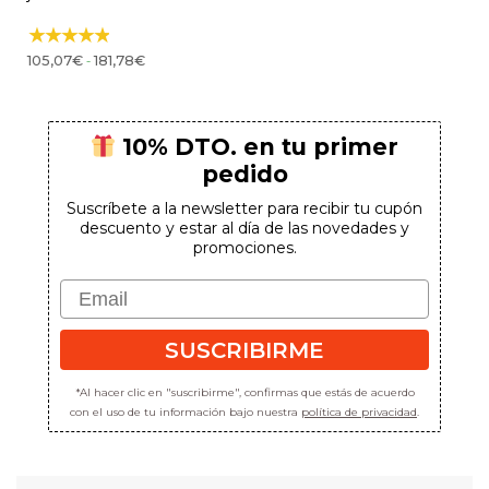
Rango
-
105,07
€
181,78
€
de
precios:
desde
105,07€
hasta
181,78€
10% DTO. en tu primer
pedido
Suscríbete a la newsletter para recibir tu cupón
descuento y estar al día de las novedades y
promociones.
Email
SUSCRIBIRME
*Al hacer clic en "suscribirme", confirmas que estás de acuerdo
con el uso de tu información bajo nuestra
política de privacidad
.