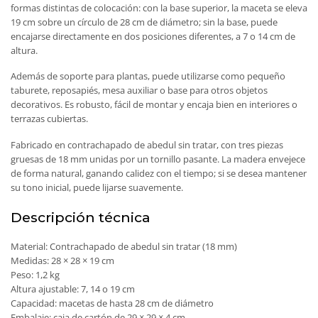
formas distintas de colocación: con la base superior, la maceta se eleva
19 cm sobre un círculo de 28 cm de diámetro; sin la base, puede
encajarse directamente en dos posiciones diferentes, a 7 o 14 cm de
altura.
Además de soporte para plantas, puede utilizarse como pequeño
taburete, reposapiés, mesa auxiliar o base para otros objetos
decorativos. Es robusto, fácil de montar y encaja bien en interiores o
terrazas cubiertas.
Fabricado en contrachapado de abedul sin tratar, con tres piezas
gruesas de 18 mm unidas por un tornillo pasante. La madera envejece
de forma natural, ganando calidez con el tiempo; si se desea mantener
su tono inicial, puede lijarse suavemente.
Descripción técnica
Material: Contrachapado de abedul sin tratar (18 mm)
Medidas: 28 × 28 × 19 cm
Peso: 1,2 kg
Altura ajustable: 7, 14 o 19 cm
Capacidad: macetas de hasta 28 cm de diámetro
Embalaje: caja de cartón de 29 × 29 × 4 cm