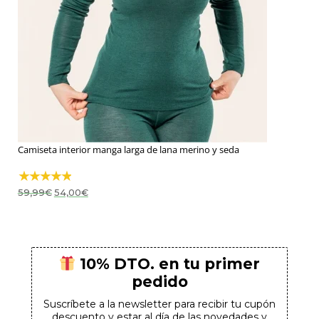
Camiseta interior manga larga de lana merino y seda
El
El
59,99
€
54,00
€
precio
precio
original
actual
era:
es:
59,99€.
54,00€.
10% DTO. en tu primer
pedido
Suscríbete a la newsletter para recibir tu cupón
descuento y estar al día de las novedades y