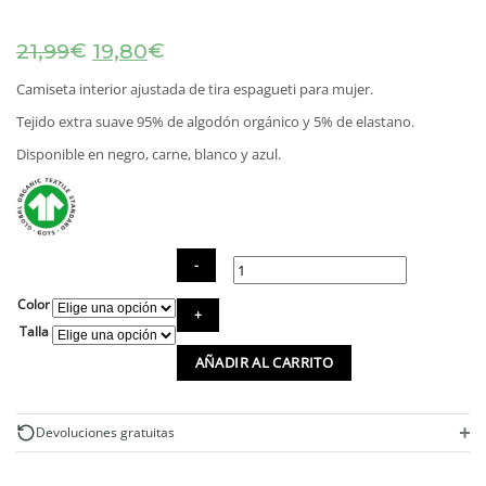
El
El
€
€
21,99
19,80
precio
precio
original
actual
Camiseta interior ajustada de tira espagueti para mujer.
era:
es:
Tejido extra suave 95% de algodón orgánico y 5% de elastano.
21,99€.
19,80€.
Disponible en negro, carne, blanco y azul.
Color
Top
interior
Talla
mujer
AÑADIR AL CARRITO
de
algodón
orgánico
cantidad
+
Devoluciones gratuitas