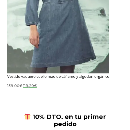
Vestido vaquero cuello mao de cáñamo y algodón orgánico
El
El
139,00
€
118,20
€
precio
precio
original
actual
era:
es:
139,00€.
118,20€.
10% DTO. en tu primer
pedido