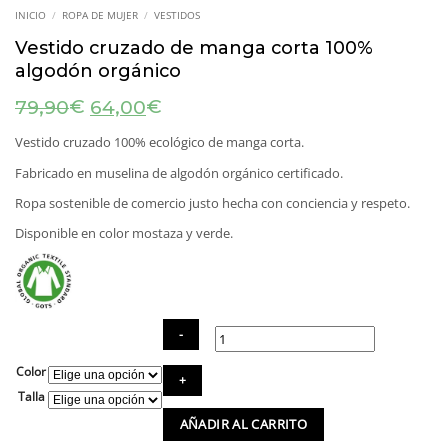
INICIO
/
ROPA DE MUJER
/
VESTIDOS
Vestido cruzado de manga corta 100%
algodón orgánico
El
El
€
€
79,90
64,00
precio
precio
original
actual
Vestido cruzado 100% ecológico de manga corta.
era:
es:
Fabricado en muselina de algodón orgánico certificado.
79,90€.
64,00€.
Ropa sostenible de comercio justo hecha con conciencia y respeto.
Disponible en color mostaza y verde.
Color
Vestido
cruzado
Talla
de
AÑADIR AL CARRITO
manga
corta