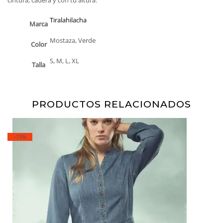
cintura, cadera y con tu altura.
Tiralahilacha
Marca
Mostaza, Verde
Color
S, M, L, XL
Talla
PRODUCTOS RELACIONADOS
-15%