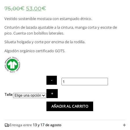
El
El
€
€
75,00
53,00
precio
precio
original
actual
Vestido sostenible mostaza con estampado étnico.
era:
es:
Cinturón de lazada ajustable a la cintura, manga corta y escote de
75,00€.
53,00€.
pico. Cuenta con bolsillos laterales.
Silueta holgada y corte por encima de la rodilla.
Algodón orgánico certificado GOTS.
Vestido
Talla
sostenible
mostaza
AÑADIR AL CARRITO
étnico
con
cinturón
cantidad
+
Entrega entre
13 y 17 de agosto