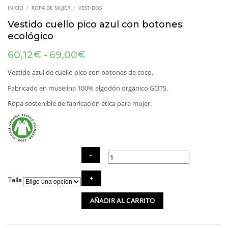
INICIO
/
ROPA DE MUJER
/
VESTIDOS
Vestido cuello pico azul con botones
ecológico
Rango
-
€
€
60,12
69,00
de
precios:
Vestido azul de cuello pico con botones de coco.
desde
Fabricado en muselina 100% algodón orgánico GOTS.
60,12€
hasta
Ropa sostenible de fabricación ética para mujer.
69,00€
Vestido
Talla
cuello
pico
AÑADIR AL CARRITO
azul
con
botones