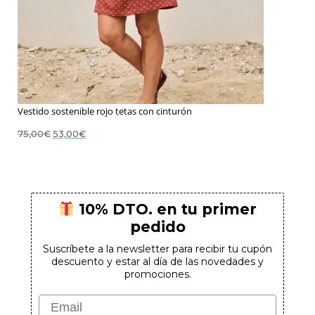
Vestido sostenible rojo tetas con cinturón
El
El
75,00
€
53,00
€
precio
precio
original
actual
era:
es:
75,00€.
53,00€.
10% DTO. en tu primer
pedido
Suscríbete a la newsletter para recibir tu cupón
descuento y estar al día de las novedades y
promociones.
Email