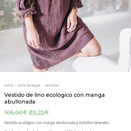
INICIO
/
ROPA DE MUJER
/
VESTIDOS
Vestido de lino ecológico con manga
abullonada
El
El
€
€
105,00
89,25
precio
precio
original
actual
Vestido ecológico con manga abullonada y bolsillos laterales.
era:
es: