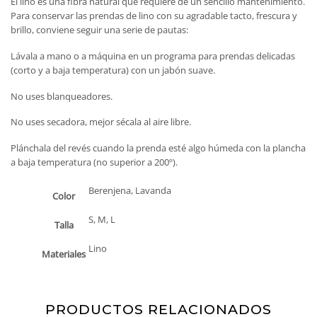
El lino es una fibra natural que requiere de un sencillo mantenimiento.
Para conservar las prendas de lino con su agradable tacto, frescura y
brillo, conviene seguir una serie de pautas:
Lávala a mano o a máquina en un programa para prendas delicadas
(corto y a baja temperatura) con un jabón suave.
No uses blanqueadores.
No uses secadora, mejor sécala al aire libre.
Plánchala del revés cuando la prenda esté algo húmeda con la plancha
a baja temperatura (no superior a 200º).
Berenjena, Lavanda
Color
S, M, L
Talla
Lino
Materiales
PRODUCTOS RELACIONADOS