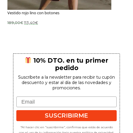
Vestido rojo lino con botones
El
El
189,00
€
113,40
€
precio
precio
original
actual
era:
es:
189,00€.
113,40€.
10% DTO. en tu primer
pedido
Suscríbete a la newsletter para recibir tu cupón
descuento y estar al día de las novedades y
promociones.
Email
SUSCRIBIRME
*Al hacer clic en "suscribirme", confirmas que estás de acuerdo
con el uso de tu información bajo nuestra
política de privacidad
.