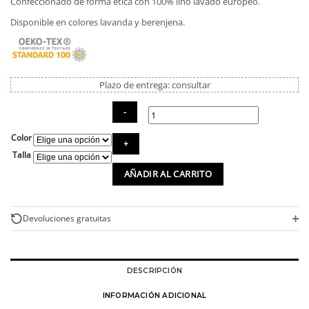
Confeccionado de forma ética con 100% lino lavado europeo.
105,00€.
89,25€.
Disponible en colores lavanda y berenjena.
Plazo de entrega: consultar
Color
Vestido
de
Talla
lino
AÑADIR AL CARRITO
ecológico
con
manga
abullonada
+
Devoluciones gratuitas
cantidad
DESCRIPCIÓN
INFORMACIÓN ADICIONAL