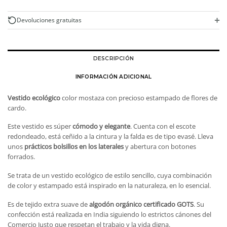
de
cardo
+
Devoluciones gratuitas
ecológico
cantidad
DESCRIPCIÓN
INFORMACIÓN ADICIONAL
Vestido ecológico
color mostaza con precioso estampado de flores de
cardo.
Este vestido es súper
cómodo y elegante
. Cuenta con el escote
redondeado, está ceñido a la cintura y la falda es de tipo evasé. Lleva
unos
prácticos bolsillos en los laterales
y abertura con botones
forrados.
Se trata de un vestido ecológico de estilo sencillo, cuya combinación
de color y estampado está inspirado en la naturaleza, en lo esencial.
Es de tejido extra suave de
algodón orgánico certificado GOTS
. Su
confección está realizada en India siguiendo lo estrictos cánones del
Comercio Justo que respetan el trabajo y la vida digna.