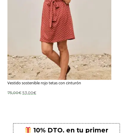
Vestido sostenible rojo tetas con cinturón
El
El
75,00
€
53,00
€
precio
precio
original
actual
era:
es:
75,00€.
53,00€.
10% DTO. en tu primer