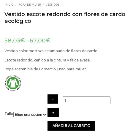
INICIO
/
ROPA DE MUJER
/
VESTIDOS
Vestido escote redondo con flores de cardo
ecológico
Rango
-
€
€
58,03
67,00
de
precios:
Vestido color mostaza estampado de flores de cardo.
desde
Escote redondo, ceñido a la cintura y falda evasé.
58,03€
hasta
Ropa sostenible de Comercio Justo para mujer.
67,00€
Vestido
Talla
escote
redondo
AÑADIR AL CARRITO
con
flores