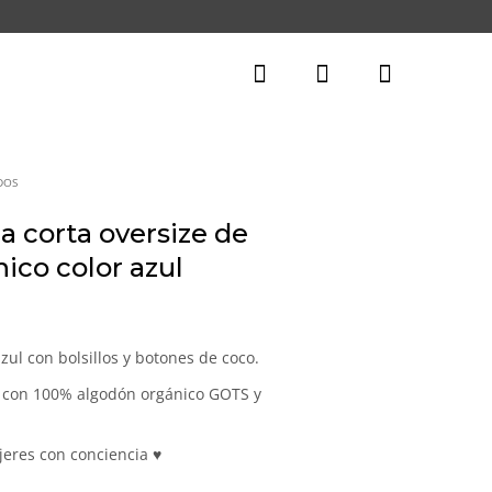
DOS
 corta oversize de
ico color azul
recio
ctual
zul con bolsillos y botones de coco.
:
a con 100% algodón orgánico GOTS y
5,93€.
eres con conciencia ♥