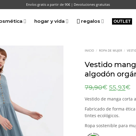
Envíos gratis a partir de 90€ | Devoluciones gratuitas
osmética
hogar y vida
regalos
OUTLET
INICIO
/
ROPA DE MUJER
/
VESTI
Vestido manga
algodón orgán
El
El
€
€
79,90
55,93
precio
p
original
a
Vestido de manga corta a
era:
es
Fabricado de forma étic
79,90€.
5
tintes ecológicos.
Ropa sostenible para muj