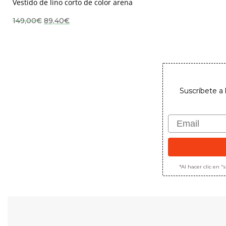
Vestido de lino corto de color arena
El
El
149,00
€
89,40
€
precio
precio
original
actual
era:
es:
149,00€.
89,40€.
Suscríbete a 
Email
*Al hacer clic en 