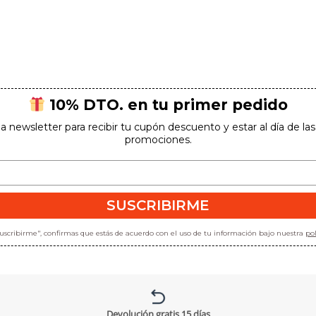
10% DTO. en tu primer pedido
la newsletter para recibir tu cupón descuento y estar al día de l
promociones.
SUSCRIBIRME
10% DTO
"suscribirme", confirmas que estás de acuerdo con el uso de tu información bajo nuestra
pol
En tu primer pedido
Devolución gratis 15 días