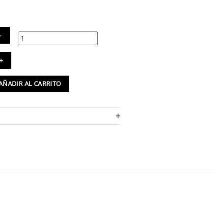
tido
nga
ta
AÑADIR AL CARRITO
rsize
godón
+
ánico
or
l
tidad