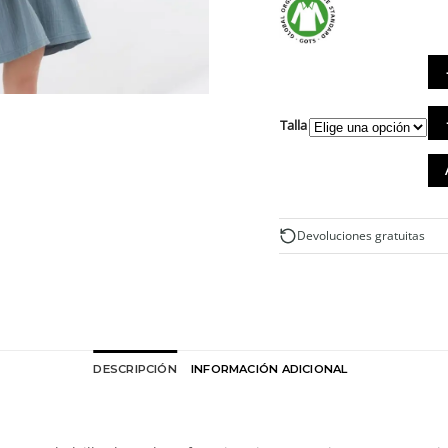
Ves
Talla
ma
cor
ove
de
al
org
Devoluciones gratuitas
col
azu
can
DESCRIPCIÓN
INFORMACIÓN ADICIONAL