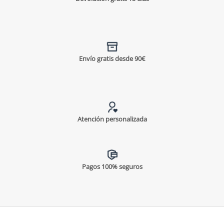
¡Suscríbete para conseguirlo!
Envío gratis desde 90€
SUSCRIBIRME
*Al hacer clic en "suscribirme", confirmas que estás de acuerdo con el uso
de tu información bajo nuestra
política de privacidad
.
Atención personalizada
Pagos 100% seguros