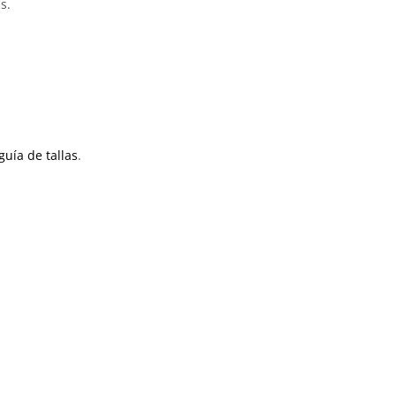
s.
guía de tallas
.