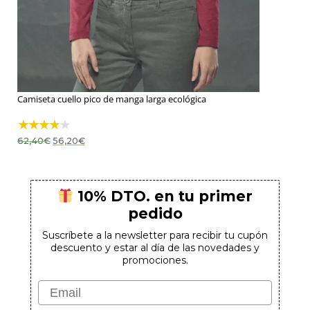
Camiseta cuello pico de manga larga ecológica
El
El
62,40
€
56,20
€
precio
precio
original
actual
era:
es:
62,40€.
56,20€.
10% DTO. en tu primer
pedido
Suscríbete a la newsletter para recibir tu cupón
descuento y estar al día de las novedades y
promociones.
Email