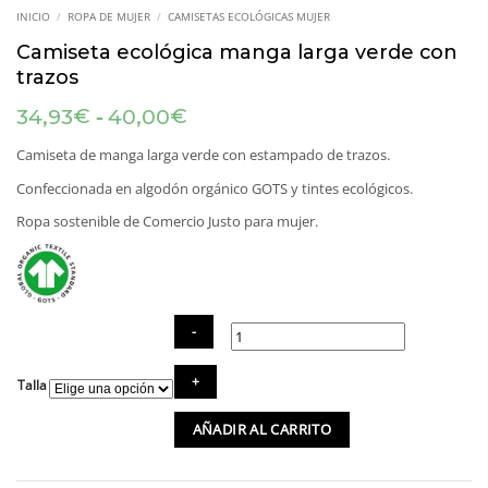
INICIO
/
ROPA DE MUJER
/
CAMISETAS ECOLÓGICAS MUJER
Camiseta ecológica manga larga verde con
trazos
Rango
-
€
€
34,93
40,00
de
precios:
Camiseta de manga larga verde con estampado de trazos.
desde
Confeccionada en algodón orgánico GOTS y tintes ecológicos.
34,93€
hasta
Ropa sostenible de Comercio Justo para mujer.
40,00€
Camiseta
Talla
ecológica
manga
AÑADIR AL CARRITO
larga
verde
con