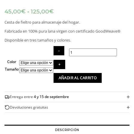
Rango
-
€
€
45,00
125,00
de
precios:
Cesta de fieltro para almacenaje del hogar.
desde
Fabricada en 100% pura lana virgen con certificado GoodWeave®
45,00€
hasta
Disponible en tres tamaños y colores.
125,00€
Color
Cesta
almacenaje
Tamaño
de
AÑADIR AL CARRITO
fieltro
multiusos
cantidad
+
Entrega entre
4 y 15 de septiembre
+
Devoluciones gratuitas
DESCRIPCIÓN