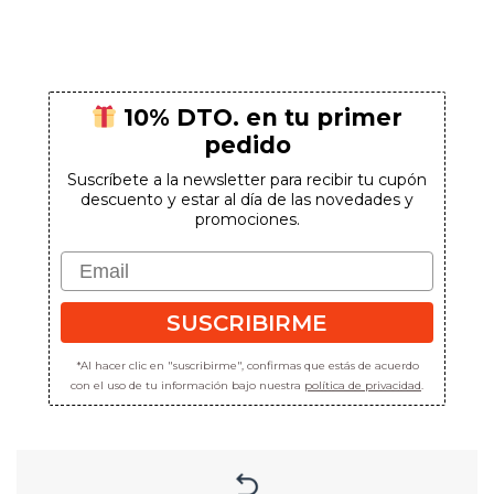
precios:
desde
63,00€
hasta
211,00€
10% DTO. en tu primer
pedido
Suscríbete a la newsletter para recibir tu cupón
descuento y estar al día de las novedades y
promociones.
Email
SUSCRIBIRME
*Al hacer clic en "suscribirme", confirmas que estás de acuerdo
con el uso de tu información bajo nuestra
política de privacidad
.