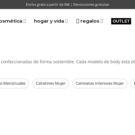
Envíos gratis a partir de 90€ | Devoluciones gratuitas
osmética
hogar y vida
regalos
OUTLET
s confeccionadas de forma sostenible. Cada modelo de body está d
as Menstruales
Calcetines Mujer
Camisetas Interiores Mujer