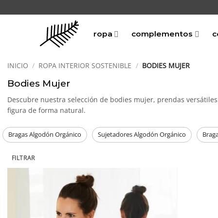
Saltar
al
contenido
ropa
complementos
c
INICIO
/
ROPA INTERIOR SOSTENIBLE
/
BODIES MUJER
Bodies Mujer
Descubre nuestra selección de bodies mujer, prendas versátile
figura de forma natural.
Bragas Algodón Orgánico
Sujetadores Algodón Orgánico
Brag
FILTRAR