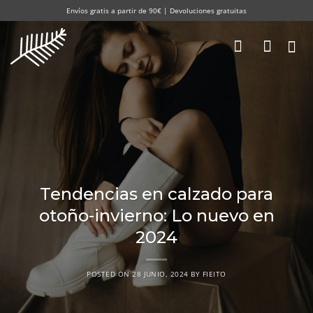
Saltar
Envíos gratis a partir de 90€ | Devoluciones gratuitas
al
contenido
Tendencias en calzado para
otoño-invierno: Lo nuevo en
2024
POSTED ON
28 JUNIO, 2024
BY
FIEITO