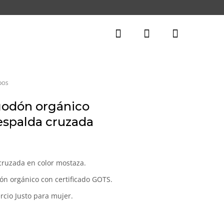
DOS
godón orgánico
espalda cruzada
recio
ctual
cruzada en color mostaza.
:
ón orgánico con certificado GOTS.
3,52€.
cio Justo para mujer.