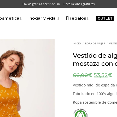
Envíos gratis a partir de 90€ | Devoluciones gratuitas
osmética
hogar y vida
regalos
OUTLET
INICIO
/
ROPA DE MUJER
/
VESTI
Vestido de al
mostaza con 
El
El
€
€
66,90
53,52
precio
p
original
a
Vestido midi de espalda 
era:
es
Fabricado en 100% algod
66,90€.
5
Ropa sostenible de Comer