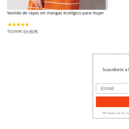
Vestido de rayas sin mangas ecológico para mujer
El
El
72,00
€
64,80
€
precio
precio
original
actual
era:
es:
72,00€.
64,80€.
Suscríbete a 
Email
*Al hacer clic en 