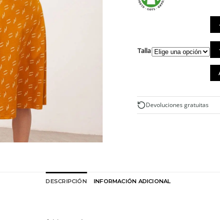
Ves
Talla
de
al
org
mo
co
esp
Devoluciones gratuitas
cru
can
DESCRIPCIÓN
INFORMACIÓN ADICIONAL