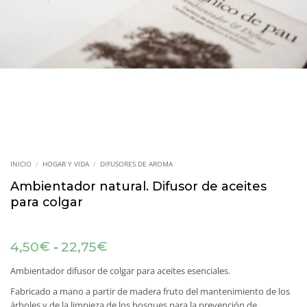
INICIO
/
HOGAR Y VIDA
/
DIFUSORES DE AROMA
Ambientador natural. Difusor de aceites
para colgar
Rango
-
€
€
4,50
22,75
de
precios:
Ambientador difusor de colgar para aceites esenciales.
desde
Fabricado a mano a partir de madera fruto del mantenimiento de los
4,50€
árboles y de la limpieza de los bosques para la prevención de