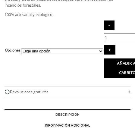
hasta
incendios forestales.
22,75€
100% artesanal y ecológico.
Ambientador
natural.
Difusor
Opciones
de
aceites
AÑADIR 
para
colgar
CARRIT
cantidad
+
Devoluciones gratuitas
DESCRIPCIÓN
INFORMACIÓN ADICIONAL