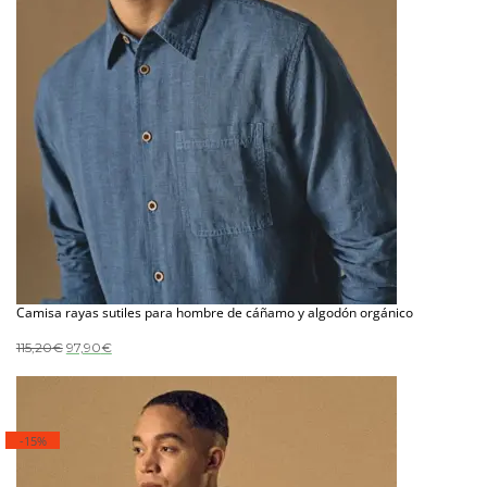
Camisa rayas sutiles para hombre de cáñamo y algodón orgánico
El
El
115,20
€
97,90
€
precio
precio
original
actual
era:
es:
115,20€.
97,90€.
-15%