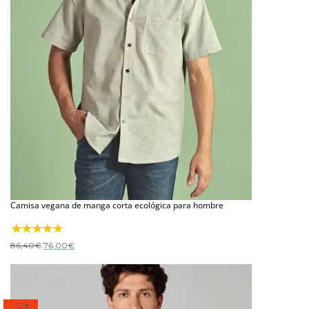
Camisa vegana de manga corta ecológica para hombre
El
El
86,40
€
76,00
€
precio
precio
original
actual
era:
es:
86,40€.
76,00€.
-12%