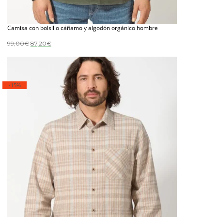
Camisa con bolsillo cáñamo y algodón orgánico hombre
El
El
99,00
€
87,20
€
precio
precio
original
actual
era:
es:
99,00€.
87,20€.
-15%