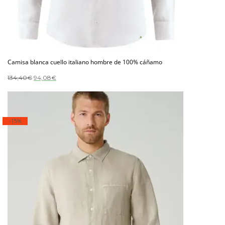
Camisa blanca cuello italiano hombre de 100% cáñamo
El
El
134,40
€
94,08
€
precio
precio
original
actual
era:
es:
134,40€.
94,08€.
-15%