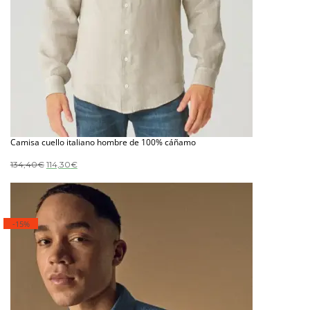
Camisa cuello italiano hombre de 100% cáñamo
El
El
134,40
€
114,30
€
precio
precio
original
actual
era:
es:
134,40€.
114,30€.
-15%