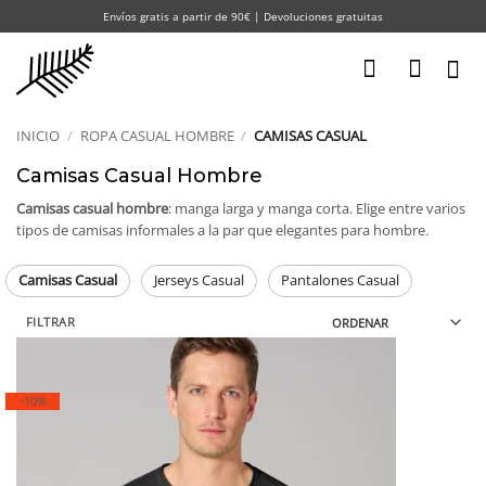
Saltar
Envíos gratis a partir de 90€ | Devoluciones gratuitas
al
contenido
INICIO
/
ROPA CASUAL HOMBRE
/
CAMISAS CASUAL
Camisas Casual Hombre
Camisas casual hombre
: manga larga y manga corta. Elige entre varios
tipos de camisas informales a la par que elegantes para hombre.
Camisas Casual
Jerseys Casual
Pantalones Casual
FILTRAR
-10%