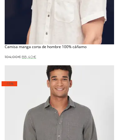
Camisa manga corta de hombre 100% cáñamo
El
El
104,00
€
88,40
€
precio
precio
original
actual
era:
es:
104,00€.
88,40€.
-15%