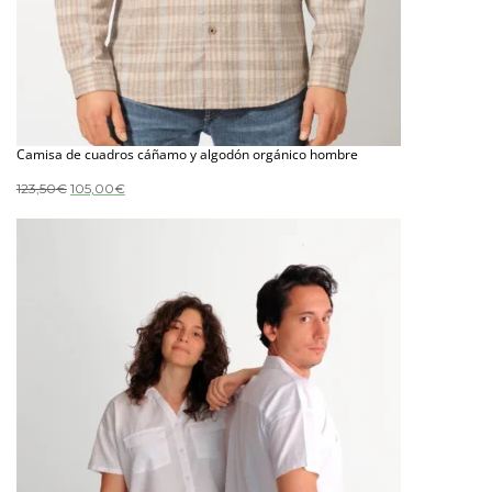
Camisa de cuadros cáñamo y algodón orgánico hombre
El
El
123,50
€
105,00
€
precio
precio
original
actual
era:
es:
123,50€.
105,00€.