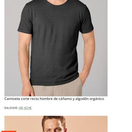
Camiseta corte recto hombre de cáñamo y algodón orgánico
El
El
54,00
€
48,60
€
precio
precio
original
actual
era:
es:
54,00€.
48,60€.