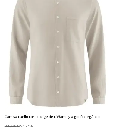
Camisa cuello corto beige de cáñamo y algodón orgánico
El
El
107,00
€
74,90
€
precio
precio
original
actual