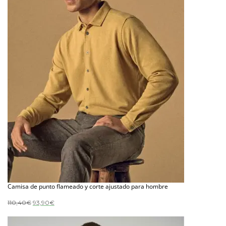
Camisa de punto flameado y corte ajustado para hombre
El
El
110,40
€
93,90
€
precio
precio
original
actual
era:
es: