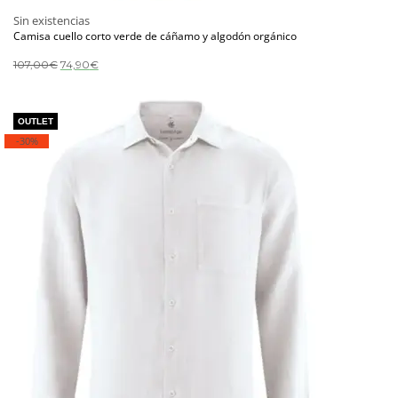
Sin existencias
Camisa cuello corto verde de cáñamo y algodón orgánico
El
El
107,00
€
74,90
€
precio
precio
original
actual
era:
es:
107,00€.
74,90€.
-30%