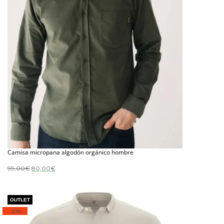
Camisa micropana algodón orgánico hombre
El
El
99,00
€
80,00
€
precio
precio
original
actual
era:
es:
99,00€.
80,00€.
-30%