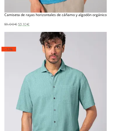
Camiseta de rayas horizontales de cáñamo y algodón orgánico
El
El
59,00
€
53,10
€
precio
precio
original
actual
era:
es:
59,00€.
53,10€.
-12%