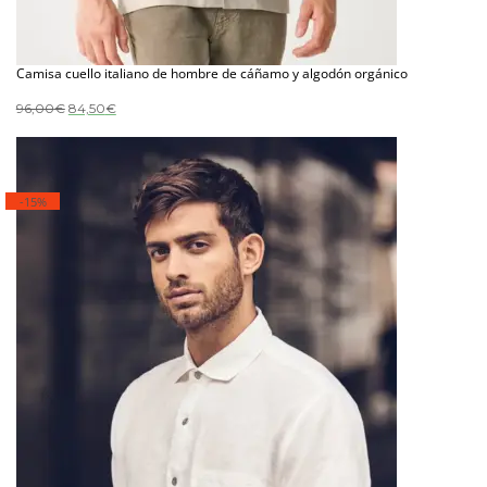
Camisa cuello italiano de hombre de cáñamo y algodón orgánico
El
El
96,00
€
84,50
€
precio
precio
original
actual
era:
es:
96,00€.
84,50€.
-15%