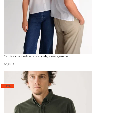
Camisa cropped de tencel y algodón orgánico
63,00
€
-19%