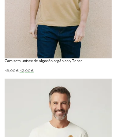
Camiseta unisex de algodón orgánico y Tencel
El
El
49,00
€
42,00
€
precio
precio
original
actual
era:
es:
49,00€.
42,00€.