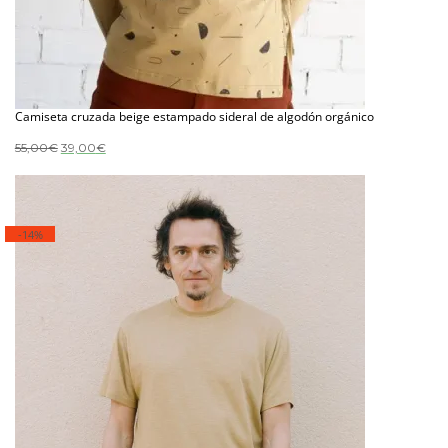
Camiseta cruzada beige estampado sideral de algodón orgánico
El
El
55,00
€
39,00
€
precio
precio
original
actual
era:
es:
55,00€.
39,00€.
-14%