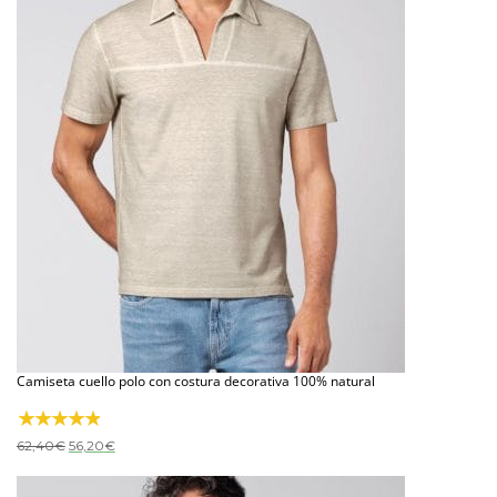
Camiseta cuello polo con costura decorativa 100% natural
El
El
62,40
€
56,20
€
precio
precio
original
actual
era:
es: