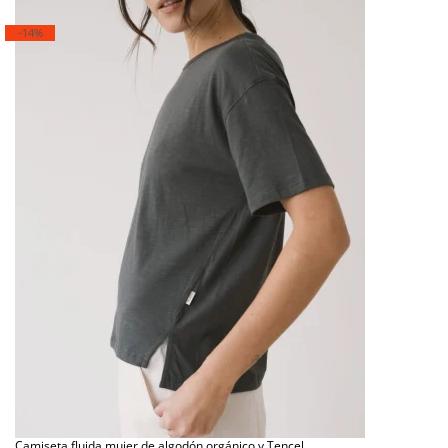
-14%
10% DTO
En tu primer pedido
¡Suscríbete para conseguirlo!
SUSCRIBIRME
*Al hacer clic en "suscribirme", confirmas que estás de acuerdo con el uso
Camiseta fluida mujer de algodón orgánico y Tencel