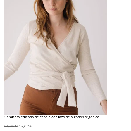
Camiseta cruzada de canalé con lazo de algodón orgánico
El
El
54,00
€
44,00
€
precio
precio