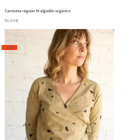
Camiseta regular fit algodón orgánico
35,00
€
-29%