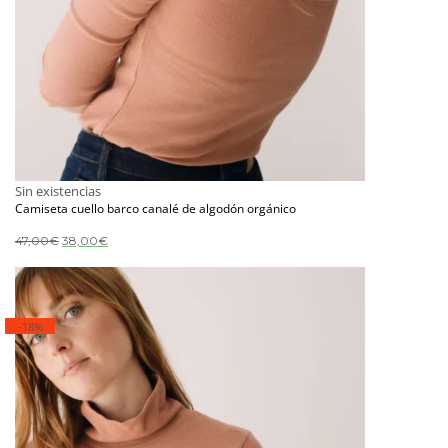
Sin existencias
Camiseta cuello barco canalé de algodón orgánico
El
El
47,00
€
38,00
€
precio
precio
original
actual
era:
es:
47,00€.
38,00€.
-18%