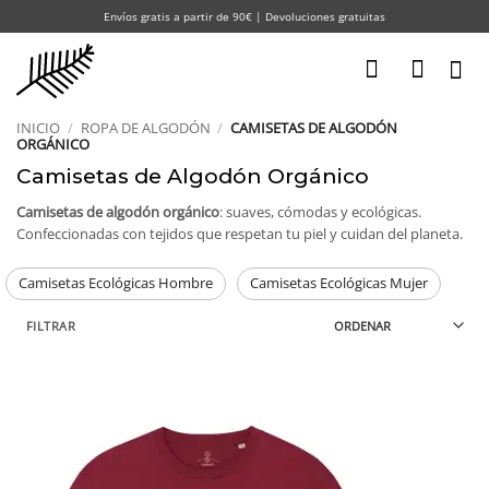
Saltar
Envíos gratis a partir de 90€ | Devoluciones gratuitas
al
contenido
INICIO
/
ROPA DE ALGODÓN
/
CAMISETAS DE ALGODÓN
ORGÁNICO
Camisetas de Algodón Orgánico
Camisetas de algodón orgánico
: suaves, cómodas y ecológicas.
Confeccionadas con tejidos que respetan tu piel y cuidan del planeta.
Camisetas Ecológicas Hombre
Camisetas Ecológicas Mujer
FILTRAR