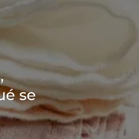
,
ué se